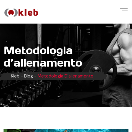
S
k
i
p
t
o
Metodologia
c
d’allenamento
o
n
t
Kleb
-
Blog
-
Metodologia D'allenamento
e
n
t