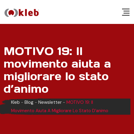
S
k
i
p
t
o
MOTIVO 19: Il
c
movimento aiuta a
o
n
migliorare lo stato
t
e
d’animo
n
t
Kleb
-
Blog
-
Newsletter
-
MOTIVO 19: Il
Movimento Aiuta A Migliorare Lo Stato D’animo