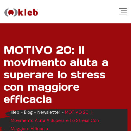
S
k
i
p
t
o
MOTIVO 20: Il
c
movimento aiuta a
o
n
superare lo stress
t
e
con maggiore
n
efficacia
t
Kleb
-
Blog
-
Newsletter
-
MOTIVO 20: Il
Movimento Aiuta A Superare Lo Stress Con
Maggiore Efficacia