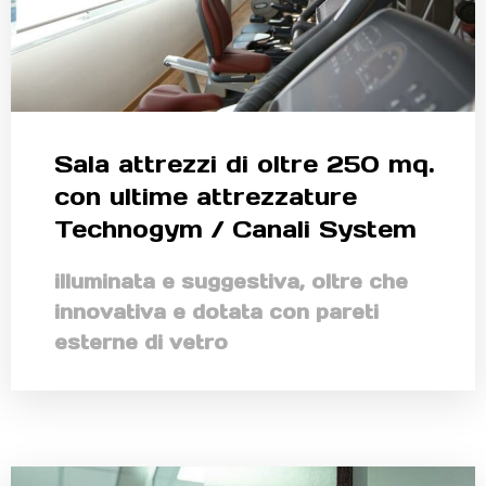
Sala attrezzi di oltre 250 mq.
con ultime attrezzature
Technogym / Canali System
illuminata e suggestiva, oltre che
innovativa e dotata con pareti
esterne di vetro