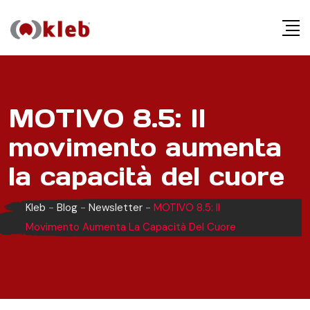
S
k
i
p
t
o
MOTIVO 8.5: Il
c
movimento aumenta
o
n
la capacità del cuore
t
e
Kleb
-
Blog
-
Newsletter
-
MOTIVO 8.5: Il
n
Movimento Aumenta La Capacità Del Cuore
t