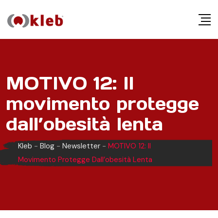
S
k
i
p
t
o
MOTIVO 12: Il
c
movimento protegge
o
n
dall’obesità lenta
t
e
Kleb
-
Blog
-
Newsletter
-
MOTIVO 12: Il
n
Movimento Protegge Dall’obesità Lenta
t