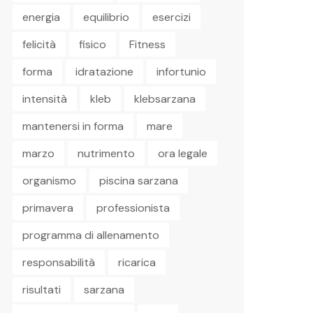
energia
equilibrio
esercizi
felicità
fisico
Fitness
forma
idratazione
infortunio
intensità
kleb
klebsarzana
mantenersi in forma
mare
marzo
nutrimento
ora legale
organismo
piscina sarzana
primavera
professionista
programma di allenamento
responsabilità
ricarica
risultati
sarzana