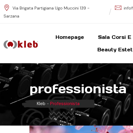
S
Via Brigata Partigiana Ugo Muccini 139 -
info
k
Sarzana
i
p
t
Homepage
Sala Corsi E
o
Beauty Estet
c
o
n
t
e
professionista
n
t
Kleb
-
Professionista