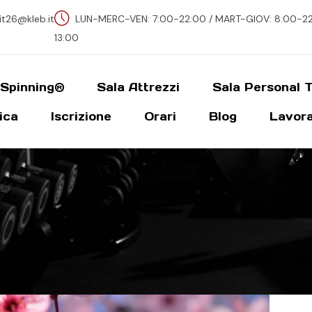
fit26@kleb.it
LUN-MERC-VEN: 7:00-22:00 / MART-GIOV: 8:00-22-
13:00
 Spinning®
Sala Attrezzi
Sala Personal T
ica
Iscrizione
Orari
Blog
Lavora