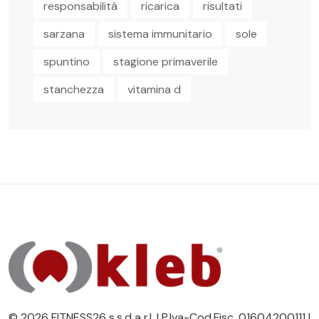
responsabilità
ricarica
risultati
sarzana
sistema immunitario
sole
spuntino
stagione primaverile
stanchezza
vitamina d
© 2026 FITNESS26 s.s.d a r.l. | P.Iva-Cod.Fisc. 01604200111 |