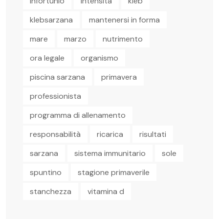
infortunio
intensità
kleb
klebsarzana
mantenersi in forma
mare
marzo
nutrimento
ora legale
organismo
piscina sarzana
primavera
professionista
programma di allenamento
responsabilità
ricarica
risultati
sarzana
sistema immunitario
sole
spuntino
stagione primaverile
stanchezza
vitamina d