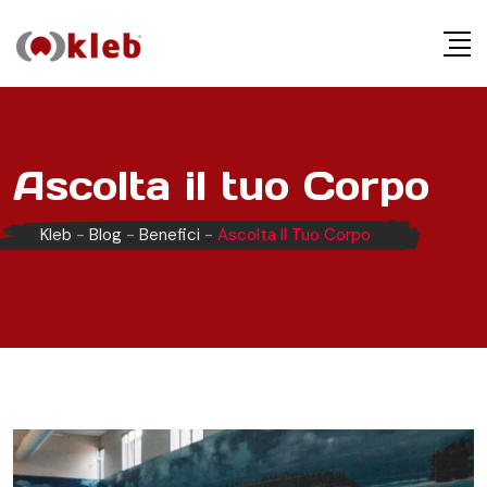
S
k
i
p
t
o
Ascolta il tuo Corpo
c
o
Kleb
-
Blog
-
Benefici
-
Ascolta Il Tuo Corpo
n
t
e
n
t