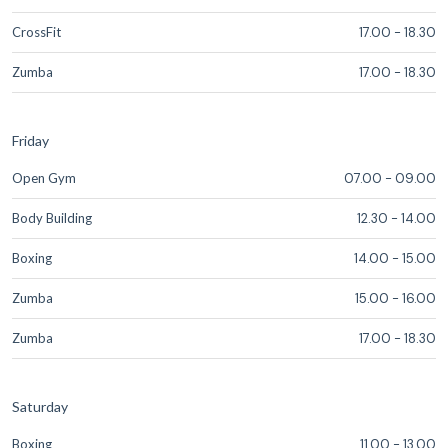
CrossFit
17.00
-
18.30
Zumba
17.00
-
18.30
Friday
Open Gym
07.00
-
09.00
Body Building
12.30
-
14.00
Boxing
14.00
-
15.00
Zumba
15.00
-
16.00
Zumba
17.00
-
18.30
Saturday
Boxing
11.00
-
13.00