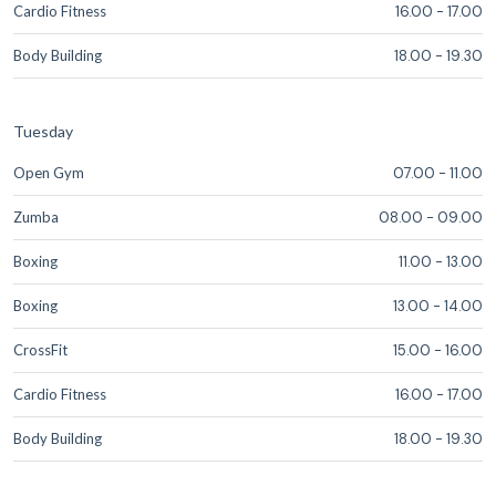
Cardio Fitness
16.00
-
17.00
Body Building
18.00
-
19.30
Tuesday
Open Gym
07.00
-
11.00
Zumba
08.00
-
09.00
Boxing
11.00
-
13.00
Boxing
13.00
-
14.00
CrossFit
15.00
-
16.00
Cardio Fitness
16.00
-
17.00
Body Building
18.00
-
19.30