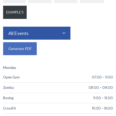
EXAMPLE 5
All Events
Monday
Open Gym
07.00
-
11.00
Zumba
08.00
-
09.00
Boxing
11.00
-
13.00
CrossFit
15.00
-
16.00