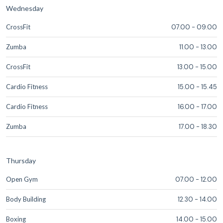
Wednesday
CrossFit
07.00
-
09.00
Zumba
11.00
-
13.00
CrossFit
13.00
-
15.00
Cardio Fitness
15.00
-
15.45
Cardio Fitness
16.00
-
17.00
Zumba
17.00
-
18.30
Thursday
Open Gym
07.00
-
12.00
Body Building
12.30
-
14.00
Boxing
14.00
-
15.00